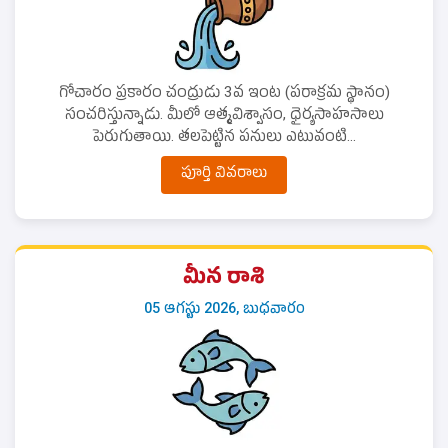
గోచారం ప్రకారం చంద్రుడు 3వ ఇంట (పరాక్రమ స్థానం)
సంచరిస్తున్నాడు. మీలో ఆత్మవిశ్వాసం, ధైర్యసాహసాలు
పెరుగుతాయి. తలపెట్టిన పనులు ఎటువంటి...
పూర్తి వివరాలు
మీన రాశి
05 ఆగస్టు 2026, బుధవారం