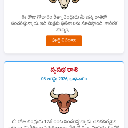
ఈ రోజు గోచారం రీత్యా చంద్రుడు మీ జన్మ రాశిలో
సంచరిస్తున్నాడు. ఇది మిశ్రమ ఫలితాలను సూచిస్తోంది. శారీరక
సౌఖ్యం,...
పూర్తి వివరాలు
వృషభ రాశి
05 ఆగస్టు 2026, బుధవారం
ఈ రోజు చంద్రుడు 12వ ఇంట సంచరిస్తున్నాడు. అనవసరమైన