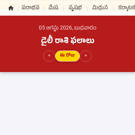
పరాభవ
మేష
వృషభ
మిథున
కర్కాట
05 ఆగస్టు 2026, బుధవారం
డైలీ రాశి ఫలాలు
«
ఈ రోజు
»