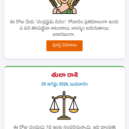
ఈ రోజు మీకు "చంద్రష్టమ దినం". గోచారం ప్రతికూలంగా ఉంది.
ఏ పని తలపెట్టినా ఆటంకాలు, ఆలస్యం జరుగుతాయి.
అకారణంగా...
పూర్తి వివరాలు
తులా రాశి
05 ఆగస్టు 2026, బుధవారం
ఈ రోజు చంద్రుడు 7వ ఇంట సంచరిస్తున్నాడు. ఇది దాంపత్య