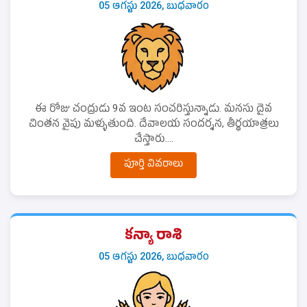
05 ఆగస్టు 2026, బుధవారం
ఈ రోజు చంద్రుడు 9వ ఇంట సంచరిస్తున్నాడు. మనసు దైవ
చింతన వైపు మళ్ళుతుంది. దేవాలయ సందర్శన, తీర్థయాత్రలు
చేస్తారు....
పూర్తి వివరాలు
కన్యా రాశి
05 ఆగస్టు 2026, బుధవారం