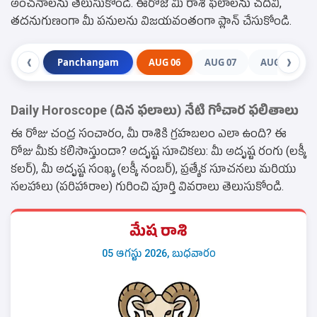
అంచనాలను తెలుసుకోండి. ఈరోజే మీ రాశి ఫలాలను చదివి,
తదనుగుణంగా మీ పనులను విజయవంతంగా ప్లాన్ చేసుకోండి.
Panchangam
AUG 06
AUG 07
AUG 08
❮
❯
Daily Horoscope (దిన ఫలాలు) నేటి గోచార ఫలితాలు
ఈ రోజు చంద్ర సంచారం, మీ రాశికి గ్రహబలం ఎలా ఉంది? ఈ
రోజు మీకు కలిసొస్తుందా? అదృష్ట సూచికలు: మీ అదృష్ట రంగు (లక్కీ
కలర్), మీ అదృష్ట సంఖ్య (లక్కీ నంబర్), ప్రత్యేక సూచనలు మరియు
సలహాలు (పరిహారాల) గురించి పూర్తి వివరాలు తెలుసుకోండి.
మేష రాశి
05 ఆగస్టు 2026, బుధవారం