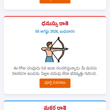
ధనుస్సు రాశి
05 ఆగస్టు 2026, బుధవారం
ఈ రోజు చంద్రుడు 5వ ఇంట సంచరిస్తున్నాడు. మీ మనసు
నిలకడగా ఉండదు. పిల్లల చదువు లేదా భవిష్యత్తు గురించి...
పూర్తి వివరాలు
మకర రాశి