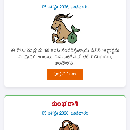
05 ఆగస్టు 2026, బుధవారం
ఈ రోజు చంద్రుడు 4వ ఇంట సంచరిస్తున్నాడు. దీనిని "అర్ధాష్టమ
చంద్రుడు" అంటారు. మనసులో ఏదో తెలియని భయం,
ఆందోళన...
పూర్తి వివరాలు
కుంభ రాశి
05 ఆగస్టు 2026, బుధవారం