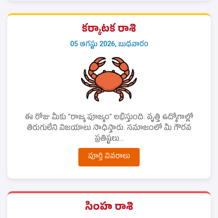
కర్కాటక రాశి
05 ఆగస్టు 2026, బుధవారం
ఈ రోజు మీకు "రాజ్య పూజ్యం" లభిస్తుంది. వృత్తి ఉద్యోగాల్లో
తిరుగులేని విజయాలు సాధిస్తారు. సమాజంలో మీ గౌరవ
ప్రతిష్టలు...
పూర్తి వివరాలు
సింహ రాశి