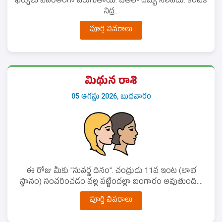
ఖర్చులు విపరీతంగా పెరుగుతాయి. చేతిలో డబ్బు నిలవదు. కంటికి
నిద్ర...
పూర్తి వివరాలు
మిథున రాశి
05 ఆగస్టు 2026, బుధవారం
ఈ రోజు మీకు "సువర్ణ దినం". చంద్రుడు 11వ ఇంట (లాభ
స్థానం) సంచరించడం వల్ల పట్టిందల్లా బంగారం అవుతుంది....
పూర్తి వివరాలు