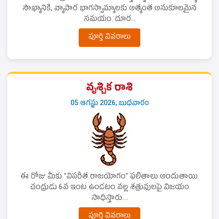
సౌఖ్యానికి, వ్యాపార భాగస్వామ్యాలకు అత్యంత అనుకూలమైన
సమయం. దూర...
పూర్తి వివరాలు
వృశ్చిక రాశి
05 ఆగస్టు 2026, బుధవారం
ఈ రోజు మీకు "విపరీత రాజయోగం" ఫలితాలు అందుతాయి.
చంద్రుడు 6వ ఇంట ఉండటం వల్ల శత్రువులపై విజయం
సాధిస్తారు....
పూర్తి వివరాలు