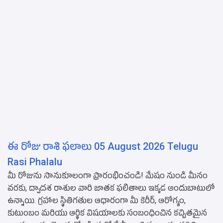
ఈ రోజు రాశి ఫలాలు 05 August 2026 Telugu
Rasi Phalalu
మీ రోజును సానుకూలంగా ప్రారంభించండి! మేషం నుండి మీనం
వరకు, ద్వాదశ రాశుల వారి జాతక ఫలితాలు ఇక్కడ అందుబాటులో
ఉన్నాయి. గ్రహాల స్థితిగతుల ఆధారంగా మీ కెరీర్, ఆరోగ్యం,
కుటుంబం మరియు ఆర్థిక విషయాలకు సంబంధించిన కచ్చితమైన