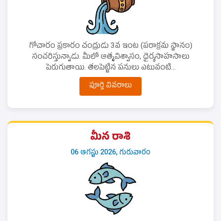
గోచారం ప్రకారం చంద్రుడు 3వ ఇంట (పరాక్రమ స్థానం)
సంచరిస్తున్నాడు. మీలో ఆత్మవిశ్వాసం, ధైర్యసాహసాలు
పెరుగుతాయి. తలపెట్టిన పనులు ఎటువంటి...
పూర్తి వివరాలు
మీన రాశి
06 ఆగస్టు 2026, గురువారం