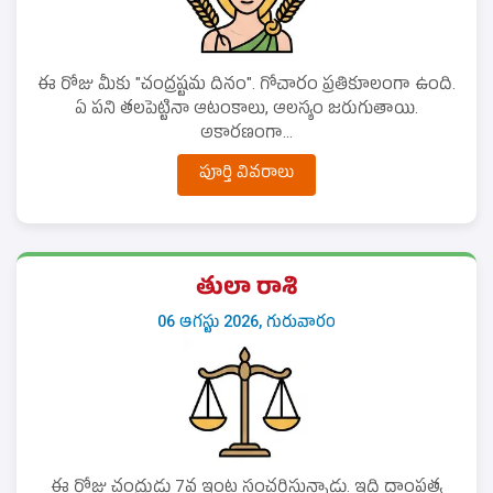
ఈ రోజు మీకు "చంద్రష్టమ దినం". గోచారం ప్రతికూలంగా ఉంది.
ఏ పని తలపెట్టినా ఆటంకాలు, ఆలస్యం జరుగుతాయి.
అకారణంగా...
పూర్తి వివరాలు
తులా రాశి
06 ఆగస్టు 2026, గురువారం
ఈ రోజు చంద్రుడు 7వ ఇంట సంచరిస్తున్నాడు. ఇది దాంపత్య