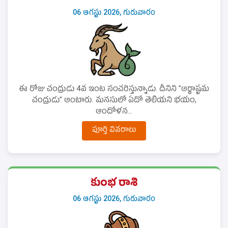
06 ఆగస్టు 2026, గురువారం
ఈ రోజు చంద్రుడు 4వ ఇంట సంచరిస్తున్నాడు. దీనిని "అర్ధాష్టమ
చంద్రుడు" అంటారు. మనసులో ఏదో తెలియని భయం,
ఆందోళన...
పూర్తి వివరాలు
కుంభ రాశి
06 ఆగస్టు 2026, గురువారం