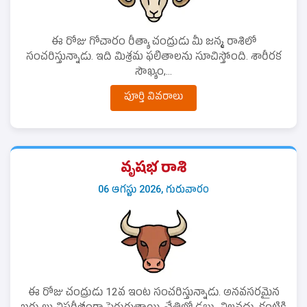
ఈ రోజు గోచారం రీత్యా చంద్రుడు మీ జన్మ రాశిలో
సంచరిస్తున్నాడు. ఇది మిశ్రమ ఫలితాలను సూచిస్తోంది. శారీరక
సౌఖ్యం,...
పూర్తి వివరాలు
వృషభ రాశి
06 ఆగస్టు 2026, గురువారం
ఈ రోజు చంద్రుడు 12వ ఇంట సంచరిస్తున్నాడు. అనవసరమైన