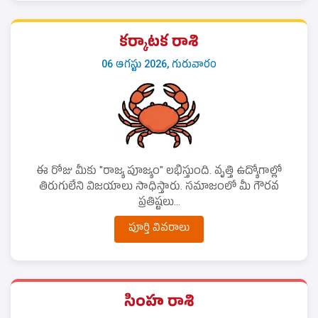
కర్కాటక రాశి
06 ఆగస్టు 2026, గురువారం
ఈ రోజు మీకు "రాజ్య పూజ్యం" లభిస్తుంది. వృత్తి ఉద్యోగాల్లో
తిరుగులేని విజయాలు సాధిస్తారు. సమాజంలో మీ గౌరవ
ప్రతిష్టలు...
పూర్తి వివరాలు
సింహ రాశి