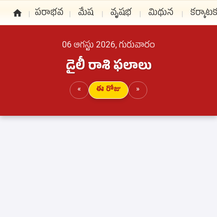
పరాభవ
మేష
వృషభ
మిథున
కర్కాట
06 ఆగస్టు 2026, గురువారం
డైలీ రాశి ఫలాలు
«
ఈ రోజు
»