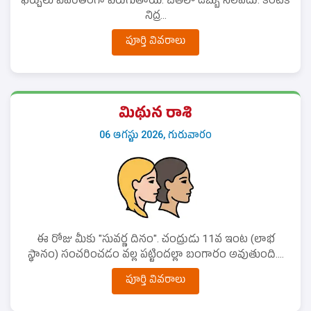
ఖర్చులు విపరీతంగా పెరుగుతాయి. చేతిలో డబ్బు నిలవదు. కంటికి
నిద్ర...
పూర్తి వివరాలు
మిథున రాశి
06 ఆగస్టు 2026, గురువారం
ఈ రోజు మీకు "సువర్ణ దినం". చంద్రుడు 11వ ఇంట (లాభ
స్థానం) సంచరించడం వల్ల పట్టిందల్లా బంగారం అవుతుంది....
పూర్తి వివరాలు