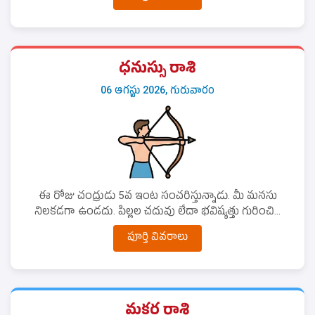
ధనుస్సు రాశి
06 ఆగస్టు 2026, గురువారం
ఈ రోజు చంద్రుడు 5వ ఇంట సంచరిస్తున్నాడు. మీ మనసు
నిలకడగా ఉండదు. పిల్లల చదువు లేదా భవిష్యత్తు గురించి...
పూర్తి వివరాలు
మకర రాశి