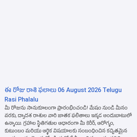
ఈ రోజు రాశి ఫలాలు 06 August 2026 Telugu
Rasi Phalalu
మీ రోజును సానుకూలంగా ప్రారంభించండి! మేషం నుండి మీనం
వరకు, ద్వాదశ రాశుల వారి జాతక ఫలితాలు ఇక్కడ అందుబాటులో
ఉన్నాయి. గ్రహాల స్థితిగతుల ఆధారంగా మీ కెరీర్, ఆరోగ్యం,
కుటుంబం మరియు ఆర్థిక విషయాలకు సంబంధించిన కచ్చితమైన