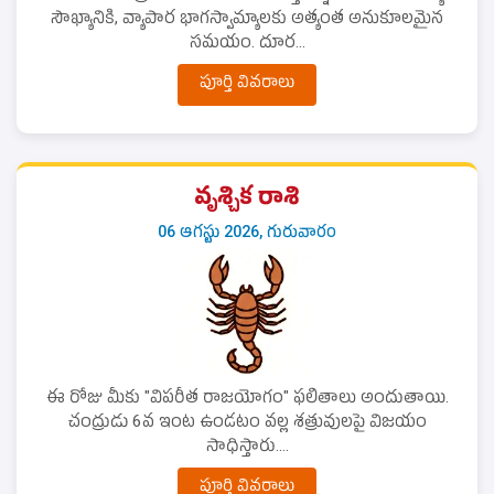
సౌఖ్యానికి, వ్యాపార భాగస్వామ్యాలకు అత్యంత అనుకూలమైన
సమయం. దూర...
పూర్తి వివరాలు
వృశ్చిక రాశి
06 ఆగస్టు 2026, గురువారం
ఈ రోజు మీకు "విపరీత రాజయోగం" ఫలితాలు అందుతాయి.
చంద్రుడు 6వ ఇంట ఉండటం వల్ల శత్రువులపై విజయం
సాధిస్తారు....
పూర్తి వివరాలు