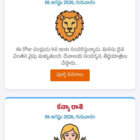
06 ఆగస్టు 2026, గురువారం
ఈ రోజు చంద్రుడు 9వ ఇంట సంచరిస్తున్నాడు. మనసు దైవ
చింతన వైపు మళ్ళుతుంది. దేవాలయ సందర్శన, తీర్థయాత్రలు
చేస్తారు....
పూర్తి వివరాలు
కన్యా రాశి
06 ఆగస్టు 2026, గురువారం