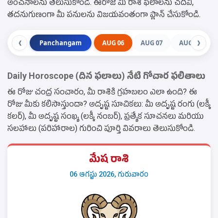
అంచనాలను తెలుసుకోండి. ఈరోజే మీ రాశి ఫలాలను చదివి,
తదనుగుణంగా మీ పనులను విజయవంతంగా ప్లాన్ చేసుకోండి.
Panchangam
AUG 06
AUG 07
AUG 08
❮
❯
Daily Horoscope (దిన ఫలాలు) నేటి గోచార ఫలితాలు
ఈ రోజు చంద్ర సంచారం, మీ రాశికి గ్రహబలం ఎలా ఉంది? ఈ
రోజు మీకు కలిసొస్తుందా? అదృష్ట సూచికలు: మీ అదృష్ట రంగు (లక్కీ
కలర్), మీ అదృష్ట సంఖ్య (లక్కీ నంబర్), ప్రత్యేక సూచనలు మరియు
సలహాలు (పరిహారాల) గురించి పూర్తి వివరాలు తెలుసుకోండి.
మేష రాశి
06 ఆగస్టు 2026, గురువారం